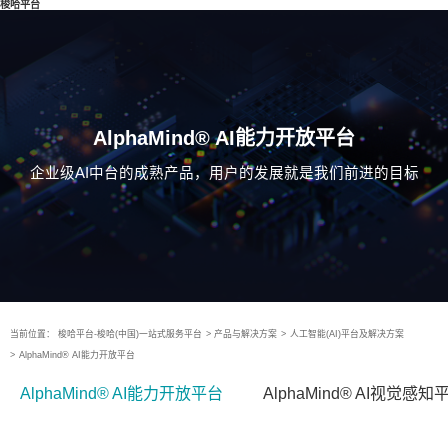
梭哈平台
AlphaMind® AI能力开放平台
企业级AI中台的成熟产品，用户的发展就是我们前进的目标
当前位置：
梭哈平台-梭哈(中国)一站式服务平台
>
产品与解决方案
>
人工智能(AI)平台及解决方案
>
AlphaMind® AI能力开放平台
AlphaMind® AI能力开放平台
AlphaMind® AI视觉感知