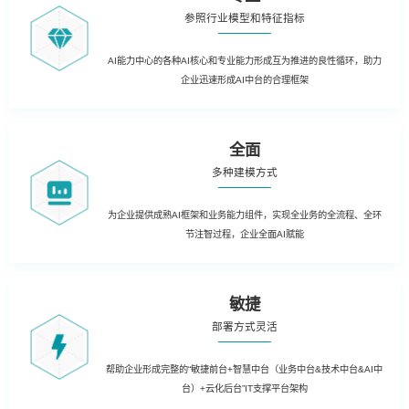
参照行业模型和特征指标
AI能力中心的各种AI核心和专业能力形成互为推进的良性循环，助力
企业迅速形成AI中台的合理框架
全面
多种建模方式
为企业提供成熟AI框架和业务能力组件，实现全业务的全流程、全环
节注智过程，企业全面AI赋能
敏捷
部署方式灵活
帮助企业形成完整的“敏捷前台+智慧中台（业务中台&技术中台&AI中
台）+云化后台”IT支撑平台架构