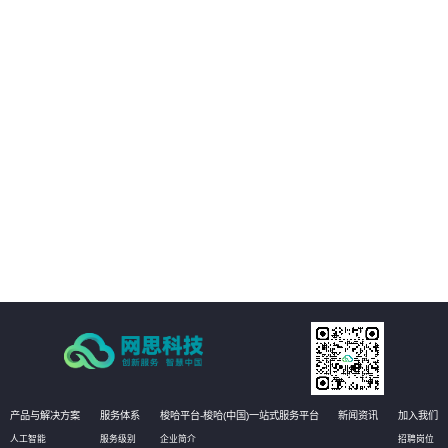
04
发挥非结构化大数据价值
05
工程管理全要素、全量AI质检
06
即时整改的自愈式工程管理体系
产品与解决方案
服务体系
梭哈平台-梭哈(中国)一站式服务平台
新闻资讯
加入我们
人工智能
服务级别
企业简介
招聘岗位