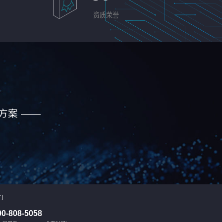
资质荣誉
方案 ——
们
00-808-5058