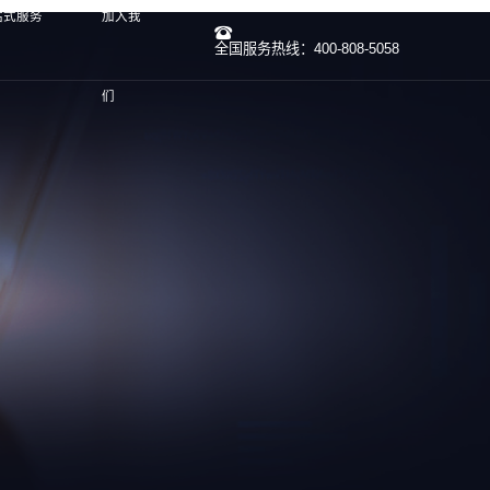
站式服务
加入我
全国服务热线：400-808-5058
们