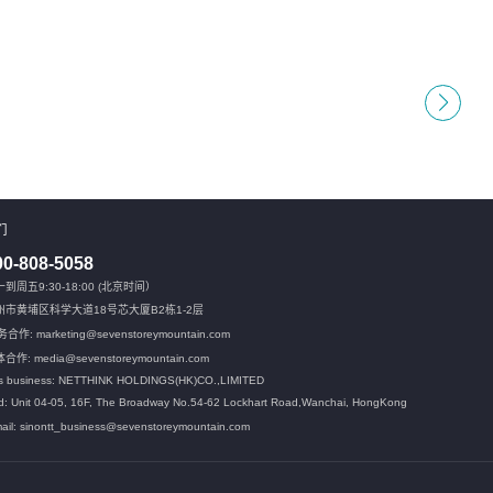
们
00-808-5058
到周五9:30-18:00 (北京时间）
州市黄埔区科学大道18号芯大厦B2栋1-2层
合作: marketing@sevenstoreymountain.com
合作: media@sevenstoreymountain.com
s business: NETTHINK HOLDINGS(HK)CO.,LIMITED
: Unit 04-05, 16F, The Broadway No.54-62 Lockhart Road,
Wanchai, HongKong
ail: sinontt_business@sevenstoreymountain.com