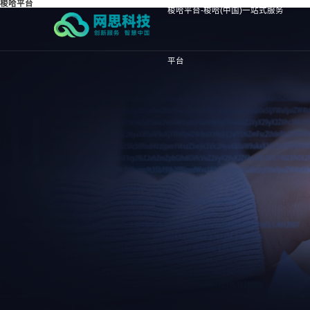
梭哈平台
梭哈平台-梭哈(中国)一站式服务
平台